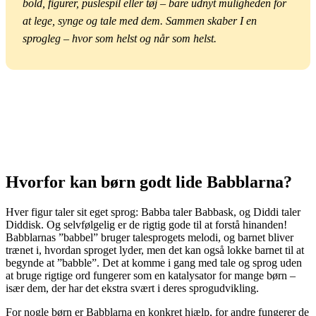
bold, figurer, puslespil eller tøj – bare udnyt muligheden for
at lege, synge og tale med dem. Sammen skaber I en
sprogleg – hvor som helst og når som helst.
Hvorfor kan børn godt lide Babblarna?
Hver figur taler sit eget sprog: Babba taler Babbask, og Diddi taler
Diddisk. Og selvfølgelig er de rigtig gode til at forstå hinanden!
Babblarnas ”babbel” bruger talesprogets melodi, og barnet bliver
trænet i, hvordan sproget lyder, men det kan også lokke barnet til at
begynde at ”babble”. Det at komme i gang med tale og sprog uden
at bruge rigtige ord fungerer som en katalysator for mange børn –
især dem, der har det ekstra svært i deres sprogudvikling.
For nogle børn er Babblarna en konkret hjælp, for andre fungerer de