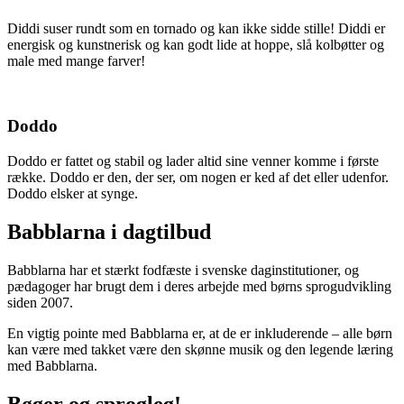
Diddi suser rundt som en tornado og kan ikke sidde stille! Diddi er
energisk og kunstnerisk og kan godt lide at hoppe, slå kolbøtter og
male med mange farver!
Doddo
Doddo er fattet og stabil og lader altid sine venner komme i første
række. Doddo er den, der ser, om nogen er ked af det eller udenfor.
Doddo elsker at synge.
Babblarna i dagtilbud
Babblarna har et stærkt fodfæste i svenske daginstitutioner, og
pædagoger har brugt dem i deres arbejde med børns sprogudvikling
siden 2007.
En vigtig pointe med Babblarna er, at de er inkluderende – alle børn
kan være med takket være den skønne musik og den legende læring
med Babblarna.
Bøger og sprogleg!