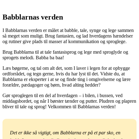
Babblarnas verden
I Babblarnas verden er målet at babble, tale, synge og lege sammen
så meget som muligt. Brug fantasien, og lad hverdagens hændelser
og rutiner give plads til masser af kommunikation og sproglege.
Brug Babblarna til at tale fantasisprog og lege med sproglyde og
sprogets melodi. Babba ba baa!
Læs bøgerne, og tal om alt det, som I laver i legen for at opbygge
ordforrådet, og tegn gerne, hvis du har lyst til det. Vidste du, at
Babblarna er eksperter i at se og finde ting i omgivelserne og lære
forældre, pædagoger og børn, hvad alting hedder?
Gør sproglegen til en del af hverdagen – i bilen, i bussen, ved
middagsbordet, og når I børster tænder og putter. Pludren og plapren
bliver til tale og sprog! Velkommen til Babblarnas verden!
Det er ikke så vigtigt, om Babblarna er på et par sko, en