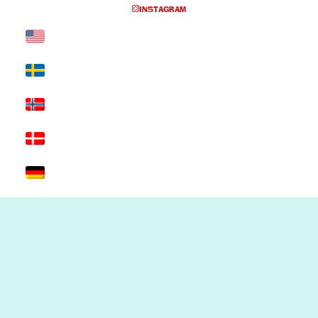
INSTAGRAM
Inga föreställningar inplanerade
SKRIV UT SIDAN
© 2017 Hatten Förlag AB - All rights
reserved
Kontakta oss