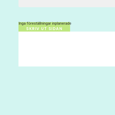
Inga föreställningar inplanerade
SKRIV UT SIDAN
© 2017 Hatten Förlag AB - All rights reserved