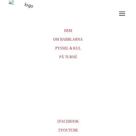
HEM
OM BABBLARNA
Events at this location
PYSSEL & KUL
PÅ TURNÉ
VÄXJÖ KONSERTHUS
Västra Esplanaden 10-14, 352 31 Växjö
FACEBOOK
YOUTUBE