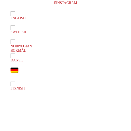
INSTAGRAM
EVENTS AT THIS LOCATION
Inga föreställningar inplanerade
SKRIV UT SIDAN
© 2017 Hatten Förlag AB - All rights