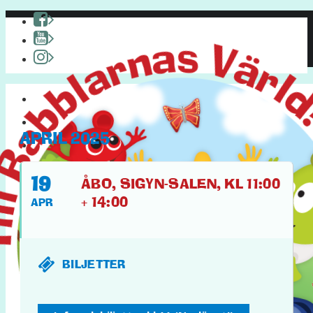
HEM
OM BABBLARNA
APRIL 2025
PYSSEL & KUL
PÅ TURNÉ
19
ÅBO, SIGYN-SALEN, KL 11:00
+ 14:00
APR
BILJETTER
FACEBOOK
YOUTUBE