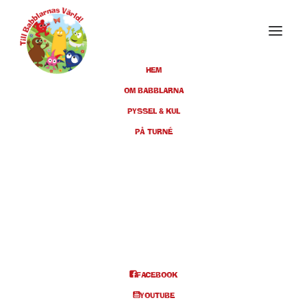
HEM
OM BABBLARNA
PYSSEL & KUL
NOVEMBER 2019
PÅ TURNÉ
23
ÄNGELHOLM, JARL KULLE-
SCENEN, KL 11.00 & KL 14.00
NOV
BILJETTER
FACEBOOK
YOUTUBE
Info och biljetter kl 11