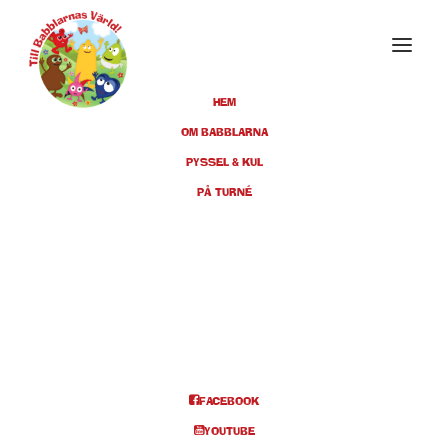
HEM
OM BABBLARNA
PYSSEL & KUL
JULI 2019
PÅ TURNÉ
03
BÅSTAD, NORRVIKEN KL 14.00
JUL
BILJETTER
Info och biljetter
FACEBOOK
YOUTUBE