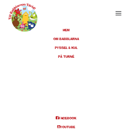
HEM
OM BABBLARNA
PYSSEL & KUL
DECEMBER 2021
PÅ TURNÉ
28
BORÅS, ÅHAGA, KL 11.00 +
14.00
DEC
BILJETTER
FACEBOOK
Info och biljetter kl 11
YOUTUBE