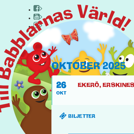
HEM
OKTOBER 2025
OM BABBLARNA
26
EKERÖ, ERSKINESAL
FACEBOOK
OKT
PYSSEL & KUL
YOUTUBE
PÅ TURNÉ
BILJETTER
INSTAGRAM