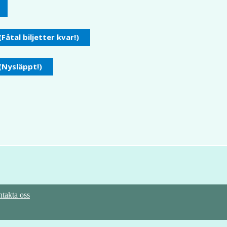
(Fåtal biljetter kvar!)
 (Nysläppt!)
takta oss