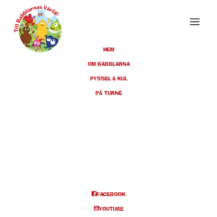
HEM
OM BABBLARNA
PYSSEL & KUL
APRIL 2023
PÅ TURNÉ
01
FALUN, KULTURHUSET TIO14,
KL 11:00 + 14:00
APR
BILJETTER
FACEBOOK
Info och biljetter kl 11
YOUTUBE