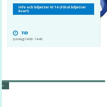
INSTAGRAM
Info och biljetter kl 14 (Fåtal biljetter
kvar!)
TID
(Lördag) 14:00 - 14:40
© 2017 Hatten Förlag AB - All rights
reserved
Kontakta oss