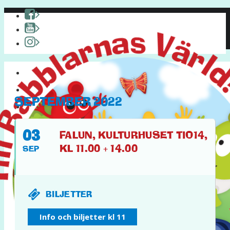
HEM
OM BABBLARNA
SEPTEMBER 2022
PYSSEL & KUL
PÅ TURNÉ
03
FALUN, KULTURHUSET TIO14,
KL 11.00 + 14.00
SEP
BILJETTER
FACEBOOK
Info och biljetter kl 11
YOUTUBE