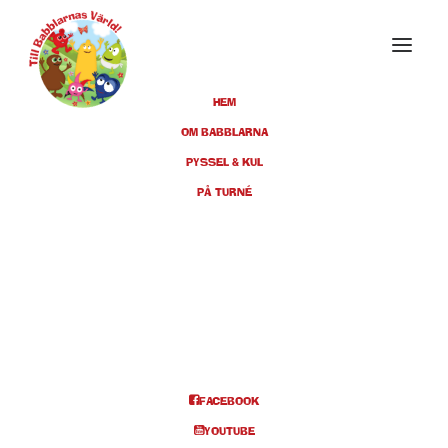
HEM
OM BABBLARNA
PYSSEL & KUL
MAJ 2019
PÅ TURNÉ
05
GÖTEBORG,
LISEBERGSTEATERN, KL 11
MAJ
(SLUTSÅLT), KL 14 (SLUTSÅLT)
& KL 16
FACEBOOK
BILJETTER
YOUTUBE