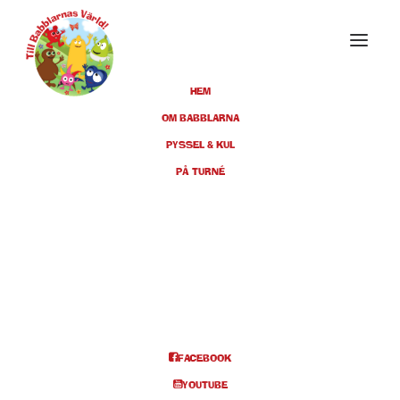
HEM
OM BABBLARNA
PYSSEL & KUL
SEPTEMBER 2022
PÅ TURNÉ
04
HUDIKSVALL, KULTURHUSET,
KL 14.00
SEP
BILJETTER
FACEBOOK
Info och biljetter kl 14
YOUTUBE