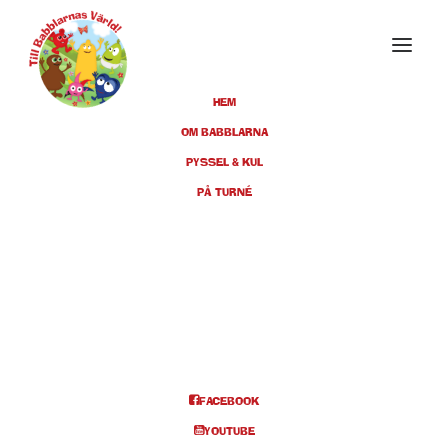
HEM
OM BABBLARNA
PYSSEL & KUL
NOVEMBER 2024
PÅ TURNÉ
23
JÖNKÖPING, JÖNKÖPING
KONSERT & KONGRESS, KL
NOV
14:00
BILJETTER
FACEBOOK
YOUTUBE