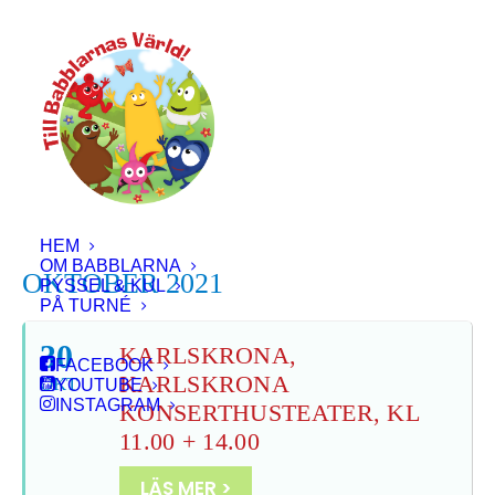
HEM
OM BABBLARNA
OKTOBER 2021
PYSSEL & KUL
PÅ TURNÉ
30
KARLSKRONA,
FACEBOOK
KARLSKRONA
OKT
YOUTUBE
INSTAGRAM
KONSERTHUSTEATER, KL
11.00 + 14.00
LÄS MER >