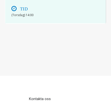
TID
(Torsdag) 14:00
© 2017 Hatten Förlag AB - All rights
reserved
Kontakta oss