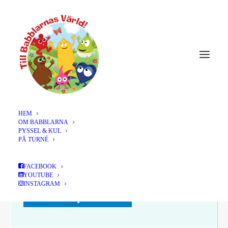
DECEMBER 2021
30
KALMAR, KALMARSALEN,
KL 11.00 + 14.00
DEC
LÄS MER >
Typ av föreställning:
Offentlig föreställning
HEM
OM BABBLARNA
PYSSEL & KUL
PÅ TURNÉ
BILJETTER
FACEBOOK
Info och biljetter kl 11 (Nysläppt!)
YOUTUBE
INSTAGRAM
Info och biljetter kl 14