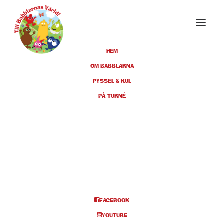
HEM
OM BABBLARNA
PYSSEL & KUL
MARS 2025
PÅ TURNÉ
01
KARLSKRONA,
KONSERTHUSTEATERN, KL
MAR
11:00 + 14:00
BILJETTER
FACEBOOK
YOUTUBE