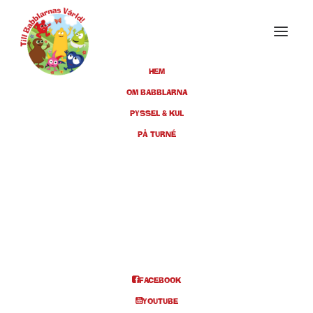
HEM
OM BABBLARNA
PYSSEL & KUL
MARS 2020
PÅ TURNÉ
01
KARLSKRONA,
KONSERTHUSTEATERN, KL
MAR
14.00
BILJETTER
FACEBOOK
Info och biljetter
YOUTUBE