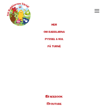
HEM
OM BABBLARNA
PYSSEL & KUL
FEBRUARI 2027
PÅ TURNÉ
20
KNIVSTA, CIK, KL 14.00
FEB
BILJETTER
Info och biljetter kl 14.00
FACEBOOK
YOUTUBE