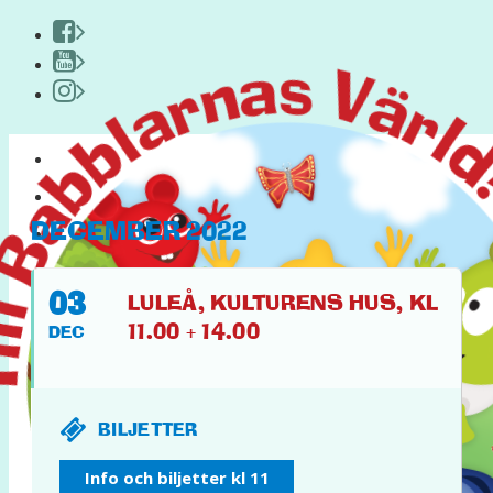
HEM
OM BABBLARNA
DECEMBER 2022
PYSSEL & KUL
PÅ TURNÉ
03
LULEÅ, KULTURENS HUS, KL
11.00 + 14.00
DEC
BILJETTER
FACEBOOK
Info och biljetter kl 11
YOUTUBE