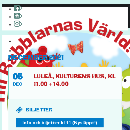
HEM
OM BABBLARNA
DECEMBER 2021
PYSSEL & KUL
PÅ TURNÉ
05
LULEÅ, KULTURENS HUS, KL
11.00 + 14.00
DEC
BILJETTER
FACEBOOK
Info och biljetter kl 11 (Nysläppt!)
YOUTUBE