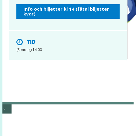
INSTAGRAM
Info och biljetter kl 14 (fåtal biljetter
kvar)
TID
(Söndag) 14:00
© 2017 Hatten Förlag AB - All rights
reserved
Kontakta oss