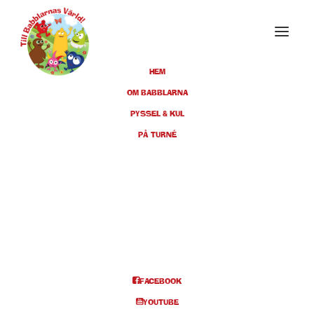
HEM
OM BABBLARNA
PYSSEL & KUL
MARS 2025
PÅ TURNÉ
02
MALMÖ, NÖJESTEATERN, KL
11:00 + 14:00
MAR
BILJETTER
FACEBOOK
YOUTUBE
Info och biljetter kl 11