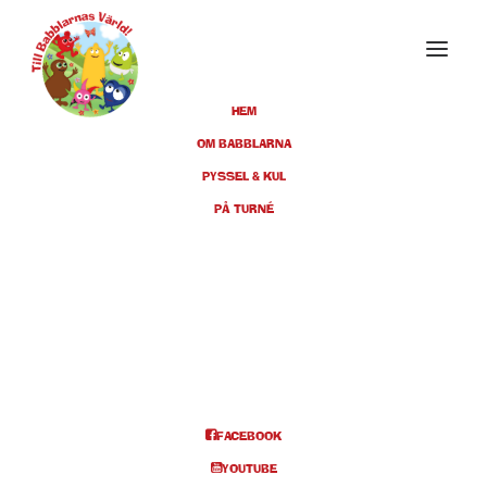
HEM
OM BABBLARNA
PYSSEL & KUL
DECEMBER 2024
PÅ TURNÉ
28
MÄRSTA,
KULTURUMTEATERN, KL 11:00
DEC
+ 14:00
BILJETTER
FACEBOOK
YOUTUBE