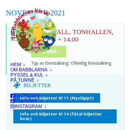
NOVEMBER 2021
07
SUNDSVALL, TONHALLEN,
KL 11.00 + 14.00
NOV
LÄS MER >
Typ av föreställning:
Offentlig föreställning
HEM
OM BABBLARNA
PYSSEL & KUL
PÅ TURNÉ
BILJETTER
FACEBOOK
Info och biljetter kl 11 (Nysläppt)
YOUTUBE
INSTAGRAM
Info och biljetter kl 14 (fåtal biljetter
kvar)