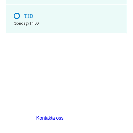
TID
(Söndag) 14:00
© 2017 Hatten Förlag AB - All rights
reserved
Kontakta oss