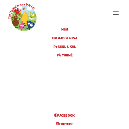
HEM
OM BABBLARNA
PYSSEL & KUL
NOVEMBER 2022
PÅ TURNÉ
04
TÄBY, TIBBLE TEATER, KL
11.00 + 14.00
NOV
BILJETTER
FACEBOOK
Info och biljetter kl 11
YOUTUBE