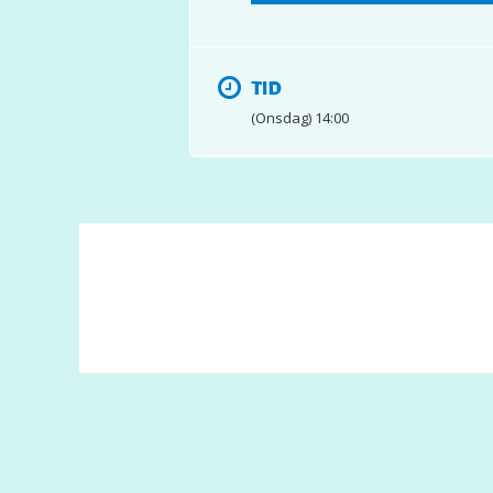
TID
(Onsdag) 14:00
© 2017 Hatten Förlag AB - All rights reserved