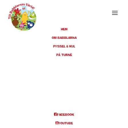
HEM
OM BABBLARNA
PYSSEL & KUL
FEBRUARI 2025
PÅ TURNÉ
09
TROLLHÄTTAN,
HEBETEATERN, FOLKETS
FEB
HUS, KULTURHUSET, KL 11:00
+ 14:00
FACEBOOK
BILJETTER
YOUTUBE