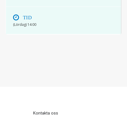
TID
(Lördag) 14:00
© 2017 Hatten Förlag AB - All rights
reserved
Kontakta oss