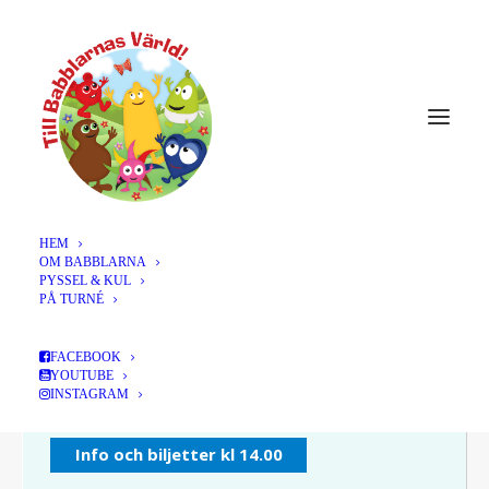
DECEMBER 2026
12
UMEÅ, IDUN UMEÅ
FOLKETS HUS, KL 11.00 +
DEC
14.00
LÄS MER >
HEM
OM BABBLARNA
Typ av föreställning:
Offentlig föreställning
PYSSEL & KUL
PÅ TURNÉ
BILJETTER
FACEBOOK
YOUTUBE
Info och biljetter kl 11.00 (Nysläppt!)
INSTAGRAM
Info och biljetter kl 14.00