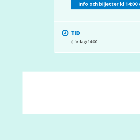
Info och biljetter kl 14:00 
TID
(Lördag) 14:00
© 2017 Hatten Förlag AB - All rights reserved