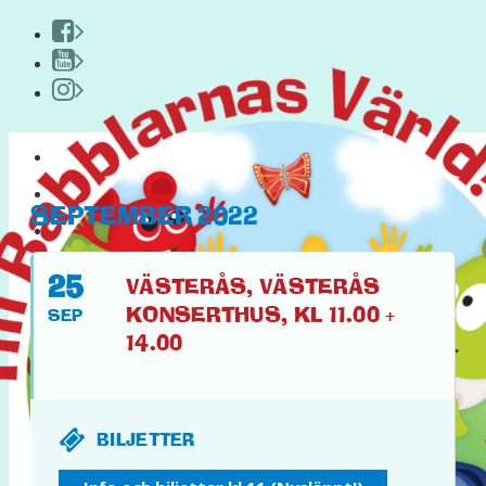
HEM
OM BABBLARNA
SEPTEMBER 2022
PYSSEL & KUL
PÅ TURNÉ
25
VÄSTERÅS, VÄSTERÅS
KONSERTHUS, KL 11.00 +
SEP
14.00
BILJETTER
FACEBOOK
YOUTUBE