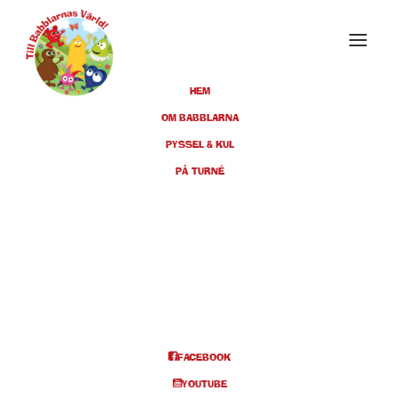
HEM
OM BABBLARNA
PYSSEL & KUL
APRIL 2019
PÅ TURNÉ
19
VÄSTERÅS, VÄSTERÅS
KONSERTHUS, KL 11
APR
(BILJETTER FINNS) & KL 14
(SLUTSÅLD)
FACEBOOK
BILJETTER
YOUTUBE