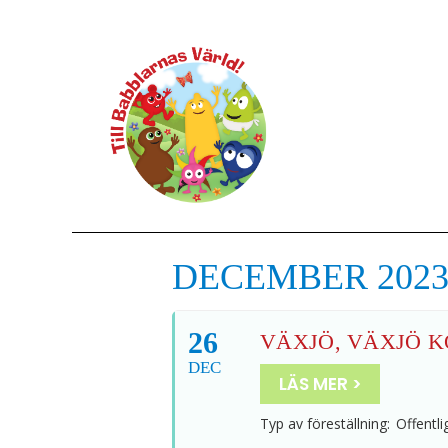
DECEMBER 202
26
VÄXJÖ, VÄXJÖ K
DEC
LÄS MER >
Typ av föreställning:
Offentli