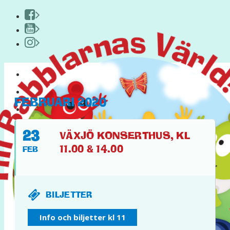
HEM
OM BABBLARNA
FEBRUARI 2020
PYSSEL & KUL
PÅ TURNÉ
23
VÄXJÖ KONSERTHUS, KL
11.00 & 14.00
FEB
BILJETTER
FACEBOOK
Info och biljetter kl 11
YOUTUBE