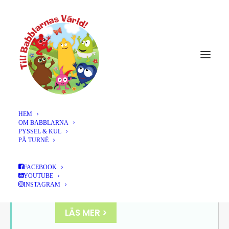
HEM
OM BABBLARNA
DECEMBER 2021
PYSSEL & KUL
PÅ TURNÉ
26
VÄXJÖ, VÄXJÖ
FACEBOOK
KONSERTHUS, KL 11.00 +
YOUTUBE
DEC
INSTAGRAM
14.00
LÄS MER >