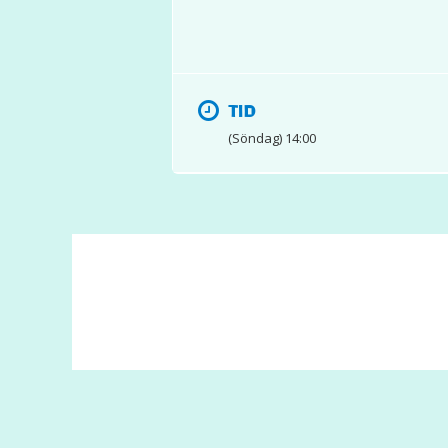
TID
(Söndag) 14:00
© 2017 Hatten Förlag AB - All rights reserved